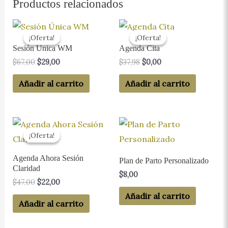
Productos relacionados
¡Oferta!
¡Oferta!
¡Oferta!
¡Oferta!
Sesión Única WM
Agenda Cita
El
El
El
El
$
67,00
$
29,00
$
37,98
$
0,00
precio
precio
precio
precio
original
actual
original
actual
Añadir al carrito
Añadir al carrito
era:
es:
era:
es:
$67,00.
$29,00.
$37,98.
$0,00.
¡Oferta!
¡Oferta!
Agenda Ahora Sesión
Plan de Parto Personalizado
Claridad
$
8,00
El
El
$
47,00
$
22,00
precio
precio
Añadir al carrito
original
actual
Añadir al carrito
era:
es:
$47,00.
$22,00.