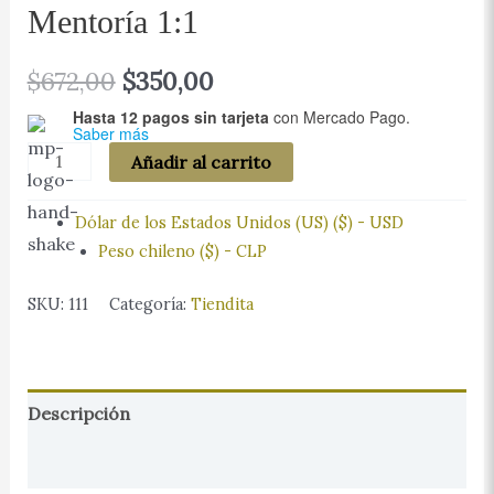
Mentoría 1:1
El
El
$
672,00
$
350,00
Hasta 12 pagos sin tarjeta
con Mercado Pago.
precio
precio
Saber más
Mentoría
Añadir al carrito
original
actual
1:1
era:
es:
cantidad
Dólar de los Estados Unidos (US) ($) - USD
Peso chileno ($) - CLP
$672,00.
$350,00.
SKU:
111
Categoría:
Tiendita
Descripción
Valoraciones (0)