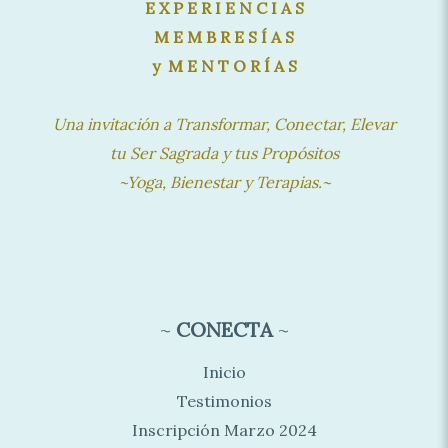
E X P E R I E N C I A S
M E M B R E S Í A S
y M E N T O R Í A S
Una invitación a Transformar, Conectar, Elevar
tu Ser Sagrada y tus Propósitos
~Yoga, Bienestar y Terapias.~
~
CONECTA
~
Inicio
Testimonios
Inscripción Marzo 2024