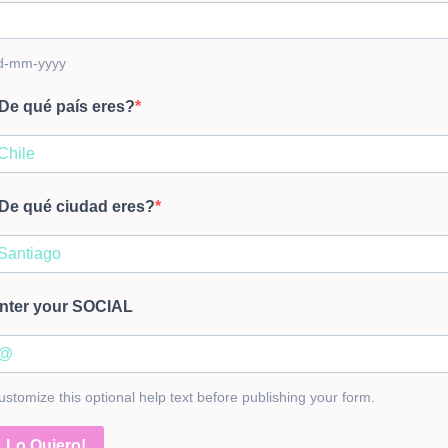
d-mm-yyyy
De qué país eres?
De qué ciudad eres?
nter your SOCIAL
ustomize this optional help text before publishing your form.
Lo Quiero!