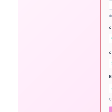
d
¿
¿
E
C