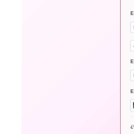
E
E
E
¿