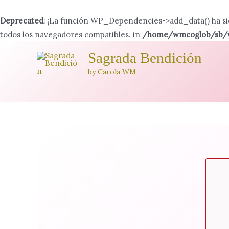
Deprecated
: ¡La función WP_Dependencies->add_data() ha s
todos los navegadores compatibles. in
/home/wmcoglob/sb/wp
Ir
Sagrada Bendición
al
by Carola WM
contenido