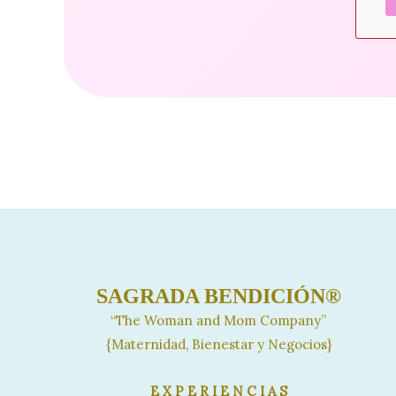
SAGRADA BENDICIÓN®
“The Woman and Mom Company”
{Maternidad, Bienestar y Negocios}
E X P E R I E N C I A S