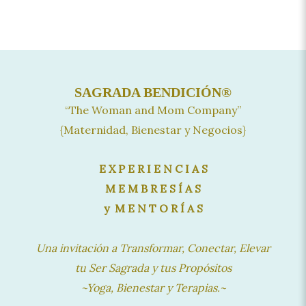
SAGRADA BENDICIÓN®
“The Woman and Mom Company”
{Maternidad, Bienestar y Negocios}
E X P E R I E N C I A S
M E M B R E S Í A S
y M E N T O R Í A S
Una invitación a Transformar, Conectar, Elevar
tu Ser Sagrada y tus Propósitos
~Yoga, Bienestar y Terapias.~