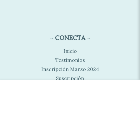
~
CONECTA
~
Inicio
Testimonios
Inscripción Marzo 2024
Suscripción
Contacto
Tiendita
www.sagradabendicion.cl ~ © 2013 - 2026 TODOS LOS DERECHOS
RESERVADOS ~ Sagrada Bendición ®
Av. Apoquindo 2930, segundo piso, Las Condes. Santiago - RM. Chile.