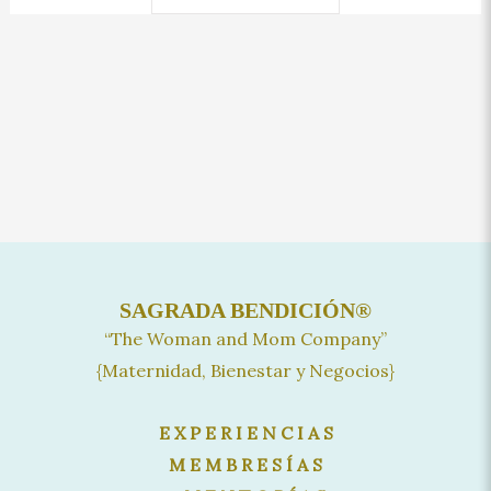
SAGRADA BENDICIÓN®
“The Woman and Mom Company”
{Maternidad, Bienestar y Negocios}
E X P E R I E N C I A S
M E M B R E S Í A S