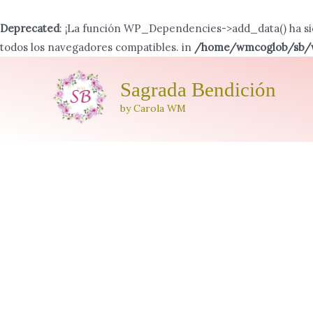
Deprecated
: ¡La función WP_Dependencies->add_data() ha s
todos los navegadores compatibles. in
/home/wmcoglob/sb/wp
Ir
al
Sagrada Bendición
contenido
by Carola WM